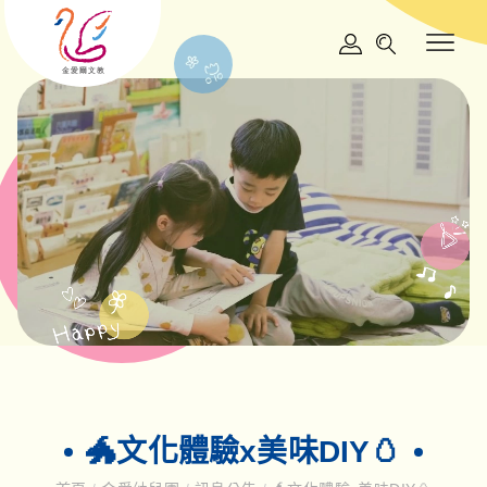
🐲文化體驗x美味DIY🥚