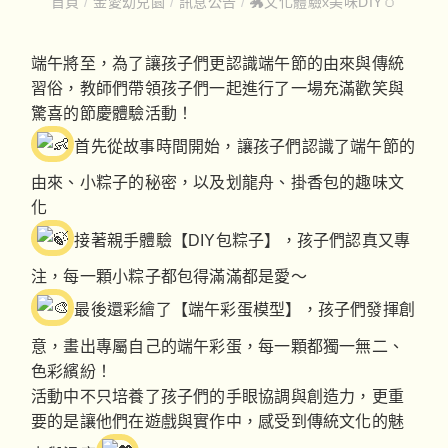
首頁
/
金愛幼兒園
/
訊息公告
/
🐲文化體驗x美味DIY🥚
端午將至，為了讓孩子們更認識端午節的由來與傳統
習俗，教師們帶領孩子們一起進行了一場充滿歡笑與
驚喜的節慶體驗活動！
首先從故事時間開始，讓孩子們認識了端午節的
由來、小粽子的秘密，以及划龍舟、掛香包的趣味文
化
接著親手體驗【DIY包粽子】，孩子們認真又專
注，每一顆小粽子都包得滿滿都是愛～
最後還彩繪了【端午彩蛋模型】，孩子們發揮創
意，畫出專屬自己的端午彩蛋，每一顆都獨一無二、
色彩繽紛！
活動中不只培養了孩子們的手眼協調與創造力，更重
要的是讓他們在遊戲與實作中，感受到傳統文化的魅