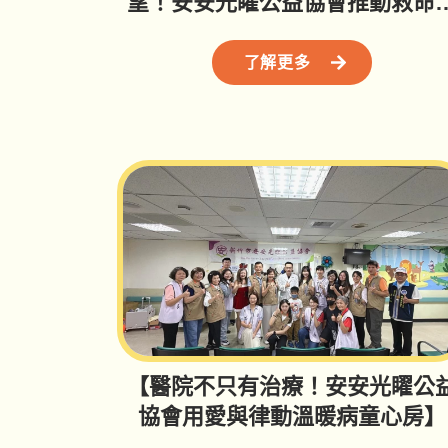
望！安安光矅公益協會推動救命
款】
了解更多
【醫院不只有治療！安安光矅公
協會用愛與律動溫暖病童心房】