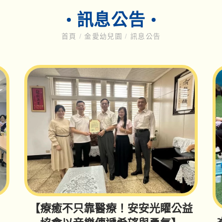
訊息公告
首頁
/
金愛幼兒園
/
訊息公告
【療癒不只靠醫療！安安光矅公益