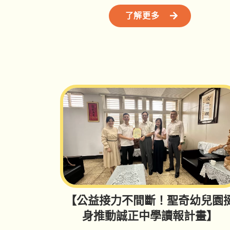
笑容與希望】
了解更多
【公益接力不間斷！聖奇幼兒園
身推動誠正中學讀報計畫】