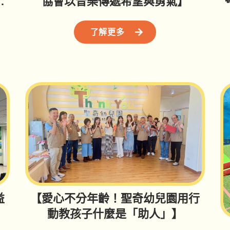
募
協會以音樂傳遞希望與勇氣】
了解更多
益
【愛心不分年齡！聖奇幼兒園用行
動教孩子什麼是「助人」】