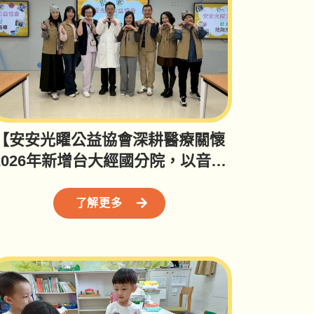
【安安光矅公益協會深耕醫療關懷
2026年新增台大經國分院，以音樂
與陪伴，讓醫院充滿溫暖 】
了解更多