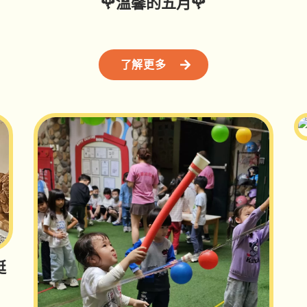
🌹溫馨的五月🌹
了解更多
挺