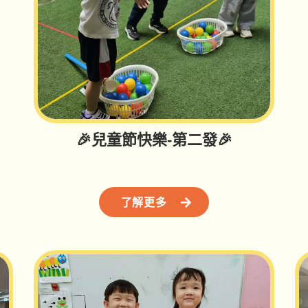
🎉兒童節快樂-第二發🎉
了解更多