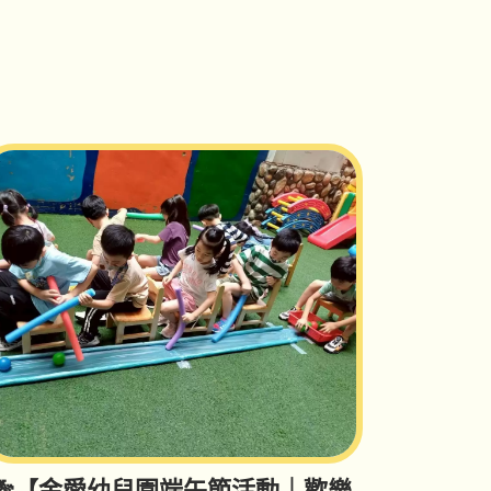
🎋【金愛幼兒園端午節活動｜歡樂