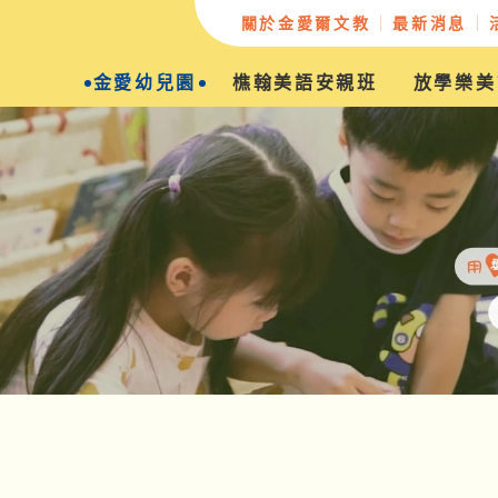
關於金愛爾文教
最新消息
金愛幼兒園
樵翰美語安親班
放學樂美
辦學緣起
教學願景
創辦人的話