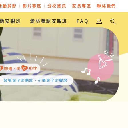
活動剪影
影片專區
分校資訊
家長專區
聯絡我們
語安親班
愛林美語安親班
FAQ
金愛幼兒園
樵翰美語安親班
放學樂美語安親班
愛林美語安親班
愛林實驗幼兒園
聖奇幼兒園