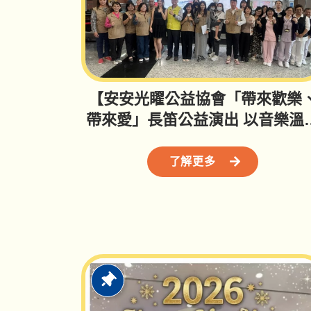
【安安光矅公益協會「帶來歡樂
帶來愛」長笛公益演出 以音樂溫
台大生醫癌症病童與住院孩子的
心】
了解更多