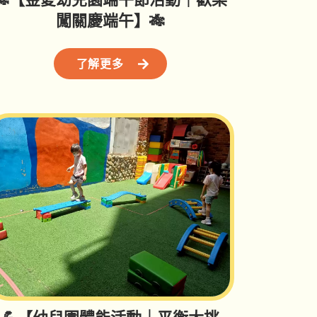
闖關慶端午】🎋
了解更多