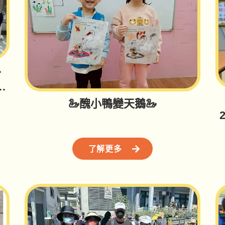
、
暖
🦢醜小鴨變天鵝🦢
了解更多