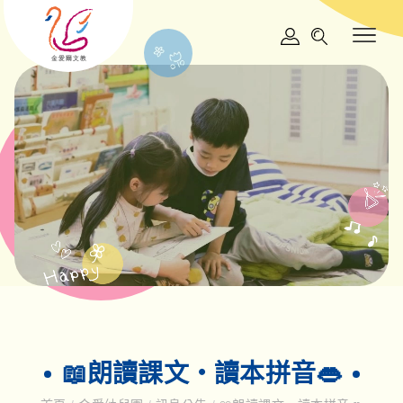
📖朗讀課文‧讀本拼音👄