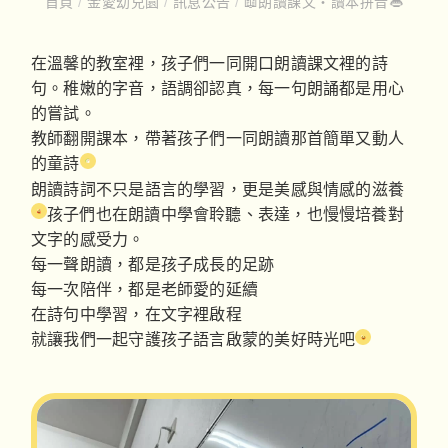
首頁
/
金愛幼兒園
/
訊息公告
/
📖朗讀課文‧讀本拼音👄
在溫馨的教室裡，孩子們一同開口朗讀課文裡的詩
句。稚嫩的字音，語調卻認真，每一句朗誦都是用心
的嘗試。
教師翻開課本，帶著孩子們一同朗讀那首簡單又動人
的童詩
朗讀詩詞不只是語言的學習，更是美感與情感的滋養
孩子們也在朗讀中學會聆聽、表達，也慢慢培養對
文字的感受力。
每一聲朗讀，都是孩子成長的足跡
每一次陪伴，都是老師愛的延續
在詩句中學習，在文字裡啟程
就讓我們一起守護孩子語言啟蒙的美好時光吧