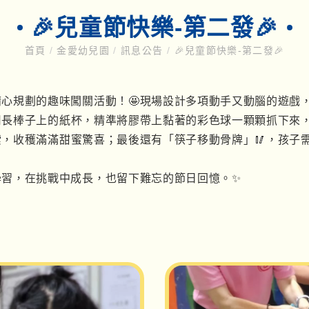
🎉兒童節快樂-第二發🎉
首頁
/
金愛幼兒園
/
訊息公告
/
🎉兒童節快樂-第二發🎉
精心規劃的趣味闖關活動！
🤩
現場設計多項動手又動腦的遊戲
用長棒子上的紙杯，精準將膠帶上黏著的彩色球一顆顆抓下來
索，收穫滿滿甜蜜驚喜；最後還有「筷子移動骨牌」
🥢
，孩子
學習，在挑戰中成長，也留下難忘的節日回憶。
✨