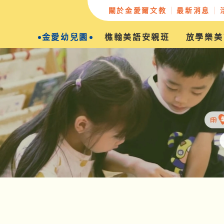
關於金愛爾文教
最新消息
金愛幼兒園
樵翰美語安親班
放學樂美
辦學緣起
教學願景
創辦人的話