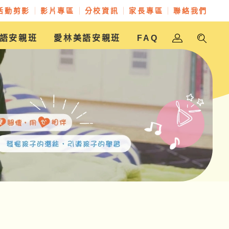
活動剪影
影片專區
分校資訊
家長專區
聯絡我們
語安親班
愛林美語安親班
FAQ
金愛幼兒園
樵翰美語安親班
放學樂美語安親班
愛林美語安親班
愛林實驗幼兒園
聖奇幼兒園