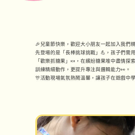
🎉
兒童節快樂，歡迎大小朋友一起加入我們
先登場的是「長棒挑球挑戰」
💪
，孩子們需
「歡樂抓糖果」
🍬
，在繽紛糖果堆中盡情探
訓練精細動作，更提升專注與邏輯能力
👀
。
🎊
活動現場氣氛熱鬧溫馨，讓孩子在遊戲中