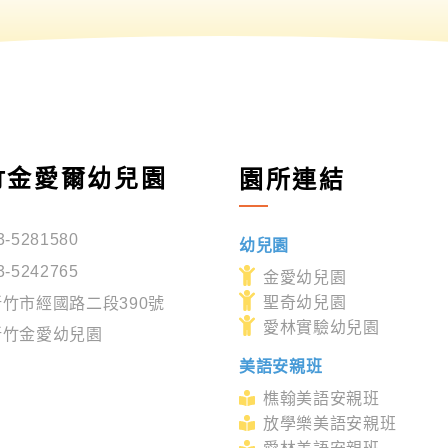
竹金愛爾幼兒園
園所連結
3-5281580
幼兒園
3-5242765
金愛幼兒園
聖奇幼兒園
新竹市經國路二段390號
愛林實驗幼兒園
新竹金愛幼兒園
美語安親班
樵翰美語安親班
放學樂美語安親班