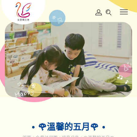
🌹溫馨的五月🌹