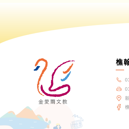
樵
0
0