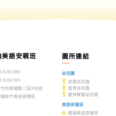
翰美語安親班
園所連結
3-5281580
幼兒園
3-5242765
金愛幼兒園
聖奇幼兒園
新竹市經國路二段390號
愛林實驗幼兒園
樵翰新竹美語安親班
美語安親班
樵翰美語安親班