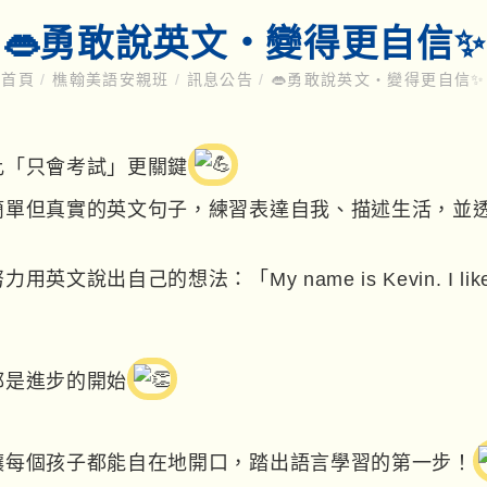
👄勇敢說英文‧變得更自信✨
首頁
/
樵翰美語安親班
/
訊息公告
/
👄勇敢說英文‧變得更自信✨
比「只會考試」更關鍵
簡單但真實的英文句子，練習表達自我、描述生活，並
出自己的想法：「My name is Kevin. I like 
都是進步的開始
讓每個孩子都能自在地開口，踏出語言學習的第一步！