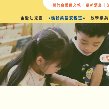
關於金愛爾文教
最新消息
金愛幼兒園
樵翰美語安親班
放學樂美
辦學緣起
教學願景
創辦人的話