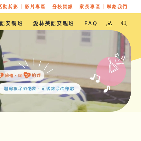
活動剪影
影片專區
分校資訊
家長專區
聯絡我們
語安親班
愛林美語安親班
FAQ
金愛幼兒園
樵翰美語安親班
放學樂美語安親班
愛林美語安親班
愛林實驗幼兒園
聖奇幼兒園