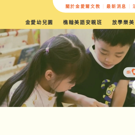
關於金愛爾文教
最新消息
金愛幼兒園
樵翰美語安親班
放學樂美
辦學緣起
教學願景
創辦人的話