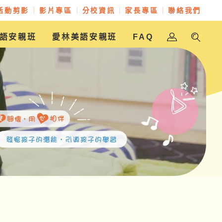
活動剪影
影片專區
分校資訊
家長專區
聯絡我們
語安親班
愛林美語安親班
FAQ
金愛幼兒園
樵翰美語安親班
放學樂美語安親班
愛林美語安親班
愛林實驗幼兒園
聖奇幼兒園