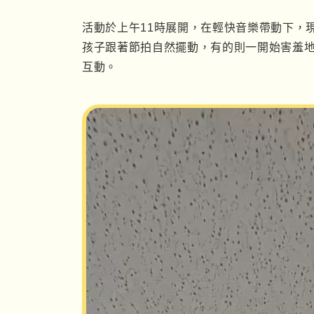
活動於上午
11
時展開，在輕快音樂帶動下，
孩子跟著節拍自然擺動，有的則一開始害羞
互動。