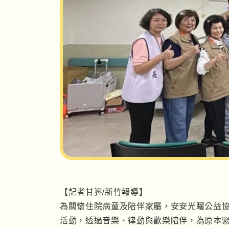
【記者甘嶳
/
新竹報導】
為關懷住院病童及陪伴家屬，安安光矅公益
活動，透過音樂、律動與歡樂陪伴，為原本