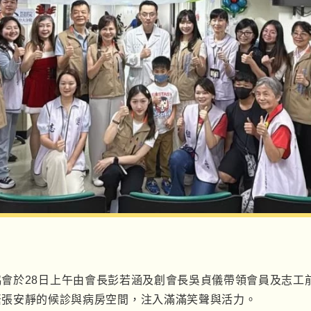
協會於
28
日上午由會長彭若涵及創會長吳貞儀帶領會員及志工
緊張安靜的候診與病房空間，注入滿滿笑聲與活力。