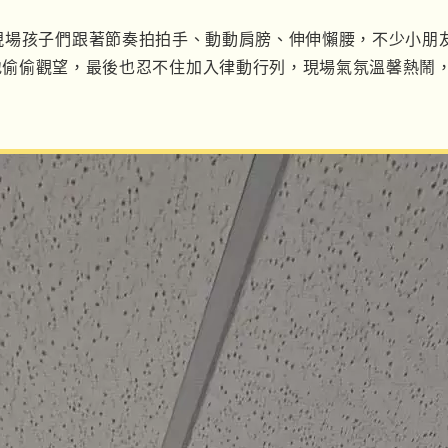
現場孩子們跟著節奏拍拍手、動動肩膀、伸伸懶腰，不少小朋
地偷偷觀望，最後也忍不住加入律動行列，現場氣氛溫馨熱鬧